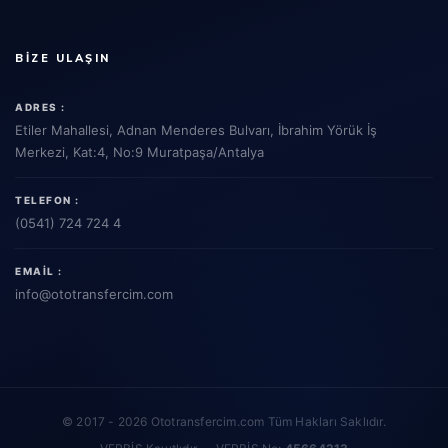
BIZE ULAŞIN
ADRES :
Etiler Mahallesi, Adnan Menderes Bulvarı, İbrahim Yörük İş
Merkezi, Kat:4, No:9 Muratpaşa/Antalya
TELEFON :
(0541) 724 724 4
EMAIL :
info
@ototransfercim.com
© 2017 - 2026 Ototransfercim.com Tüm Hakları Saklıdır.