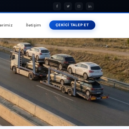
erimiz
İletişim
ÇEKİCİ TALEP ET