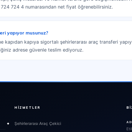
) 724 724 4 numarasından net fiyat öğrenebilirsiniz.
feri yapıyor musunuz?
ine kapıdan kapıya sigortalı şehirlerarası araç transferi yapı
ttiğiniz adrese güvenle teslim ediyoruz.
HIZMETLER
BI
AD
Şehirlerarası Araç Çekici
Eti