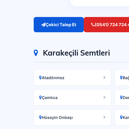
Çekici Talep Et
(0541) 724 724 
Karakeçili Semtleri
Atadönmez
Bağ
Çamlıca
Den
Hüseyin Onbaşı
Kar