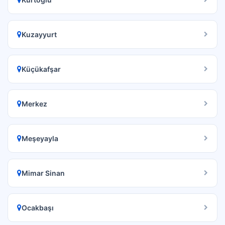
Kuzayyurt
Küçükafşar
Merkez
Meşeyayla
Mimar Sinan
Ocakbaşı