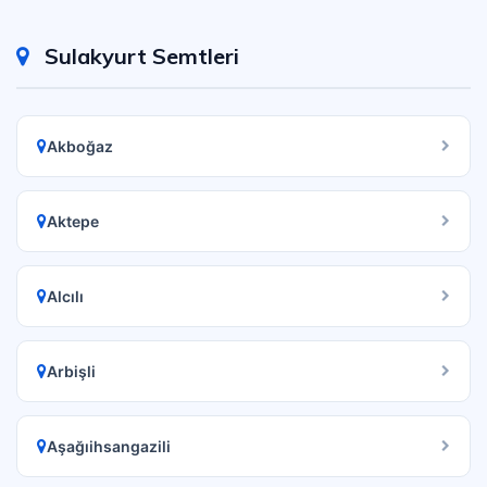
Sulakyurt Semtleri
Akboğaz
Aktepe
Alcılı
Arbişli
Aşağıihsangazili