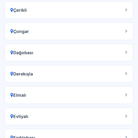
Çerikli
Çongar
Dağobası
Derekışla
Elmalı
Evliyalı
Fadılobası