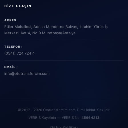
BIZE ULAŞIN
ADRES :
Etiler Mahallesi, Adnan Menderes Bulvarı, İbrahim Yörük İş
Merkezi, Kat:4, No:9 Muratpaşa/Antalya
TELEFON :
(0541) 724 724 4
EMAIL :
info
@ototransfercim.com
© 2017 - 2026 Ototransfercim.com Tüm Hakları Saklıdır.
VERBİS Kayıtlıdır — VERBİS No:
45664213
Gizlilik Politikası