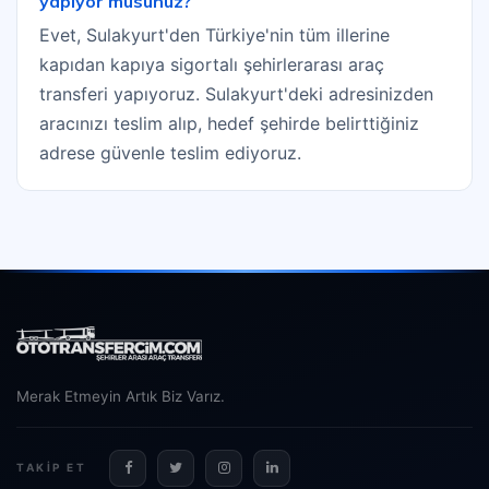
yapıyor musunuz?
Evet, Sulakyurt'den Türkiye'nin tüm illerine
kapıdan kapıya sigortalı şehirlerarası araç
transferi yapıyoruz. Sulakyurt'deki adresinizden
aracınızı teslim alıp, hedef şehirde belirttiğiniz
adrese güvenle teslim ediyoruz.
Merak Etmeyin Artık Biz Varız.
TAKIP ET