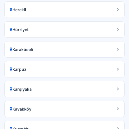
Herekli
Hürriyet
Karaköseli
Karpuz
Karşıyaka
Kavakköy
Kurtoğlu