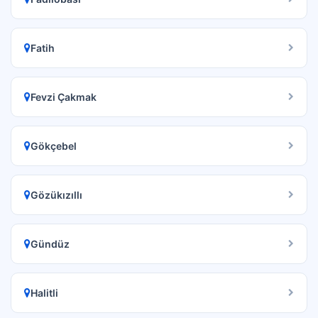
Fatih
Fevzi Çakmak
Gökçebel
Gözükızıllı
Gündüz
Halitli