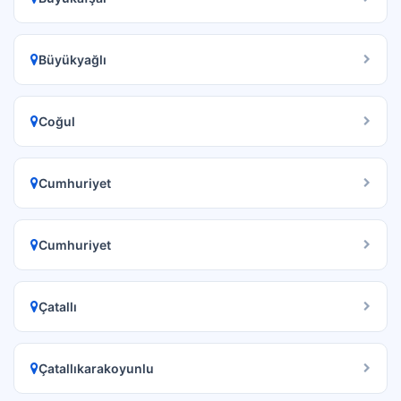
Büyükyağlı
Coğul
Cumhuriyet
Cumhuriyet
Çatallı
Çatallıkarakoyunlu