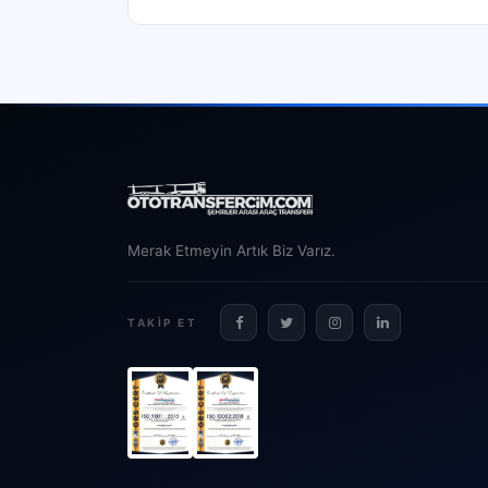
Merak Etmeyin Artık Biz Varız.
TAKIP ET