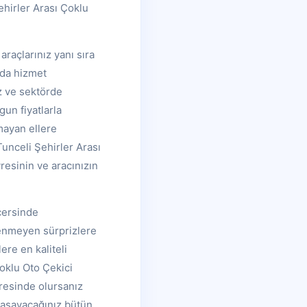
ehirler Arası Çoklu
raçlarınız yanı sıra
 da hizmet
z ve sektörde
gun fiyatlarla
lmayan ellere
Tunceli Şehirler Arası
vresinin ve aracınızın
içersinde
stenmeyen sürprizlere
ere en kaliteli
Çoklu Oto Çekici
eresinde olursanız
yaşayacağınız bütün