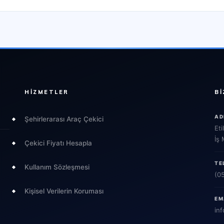
HIZMETLER
BI
AD
Şehirlerarası Araç Çekici
Eti
İş
Çekici Fiyatı Hesapla
TE
Kullanım Sözleşmesi
(0
Kişisel Verilerin Koruması
EM
inf