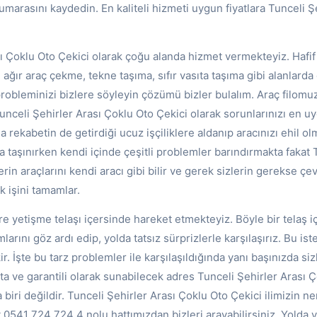
marasını kaydedin. En kaliteli hizmeti uygun fiyatlara Tunceli Ş
ı Çoklu Oto Çekici olarak çoğu alanda hizmet vermekteyiz. Hafif a
 ağır araç çekme, tekne taşıma, sıfır vasıta taşıma gibi alanlarda
robleminizi bizlere söyleyin çözümü bizler bulalım. Araç filomu
unceli Şehirler Arası Çoklu Oto Çekici olarak sorunlarınızı en uy
 rekabetin de getirdiği ucuz işçiliklere aldanıp aracınızı ehil o
a taşınırken kendi içinde çeşitli problemler barındırmakta fakat 
rin araçlarını kendi aracı gibi bilir ve gerek sizlerin gerekse çe
k işini tamamlar.
re yetişme telaşı içersinde hareket etmekteyiz. Böyle bir telaş 
larını göz ardı edip, yolda tatsız sürprizlerle karşılaşırız. Bu i
ir. İşte bu tarz problemler ile karşılaşıldığında yanı başınızda sizl
ta ve garantili olarak sunabilecek adres Tunceli Şehirler Arası 
biri değildir. Tunceli Şehirler Arası Çoklu Oto Çekici ilimizin n
 0541 724 724 4 nolu hattımızdan bizleri arayabilirsiniz. Yolda 