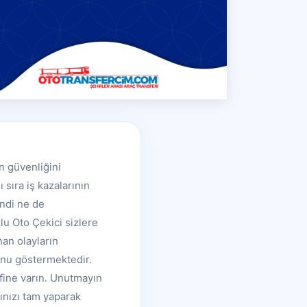
n güvenliğini
 sıra iş kazalarının
endi ne de
lu Oto Çekici sizlere
nan olayların
ğunu göstermektedir.
yfine varın. Unutmayın
ınızı tam yaparak