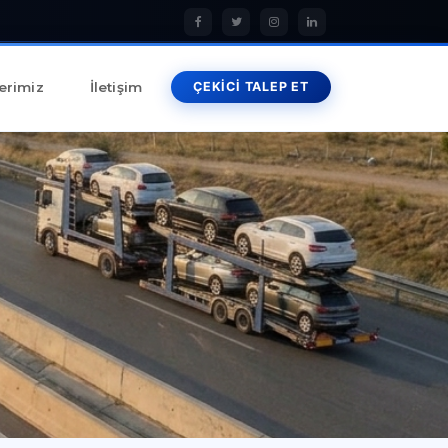
erimiz
İletişim
ÇEKİCİ TALEP ET