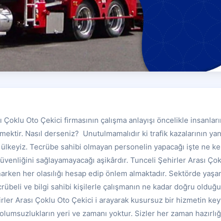
ı Çoklu Oto Çekici firmasının çalışma anlayışı öncelikle insanları
mektir. Nasıl derseniz? Unutulmamalıdır ki trafik kazalarının yanı
 ülkeyiz. Tecrübe sahibi olmayan personelin yapacağı işte ne k
üvenliğini sağlayamayacağı aşikârdır. Tunceli Şehirler Arası Çok
unarken her olasılığı hesap edip önlem almaktadır. Sektörde yaşa
tecrübeli ve bilgi sahibi kişilerle çalışmanın ne kadar doğru oldu
rler Arası Çoklu Oto Çekici i arayarak kusursuz bir hizmetin ke
olumsuzlukların yeri ve zamanı yoktur. Sizler her zaman hazırlığ