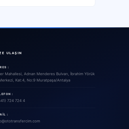
ZE ULAŞIN
RES :
ler Mahallesi, Adnan Menderes Bulvarı, İbrahim Yörük
 Merkezi, Kat:4, No:9 Muratpaşa/Antalya
LEFON :
541) 724 724 4
AIL :
o
@ototransfercim.com