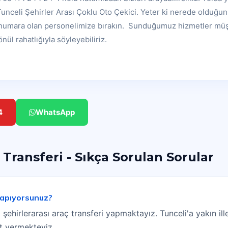
nceli Şehirler Arası Çoklu Oto Çekici. Yeter ki nerede olduğunu
r numara olan personelimize bırakın. Sunduğumuz hizmetler mü
ül rahatlığıyla söyleyebiliriz.
4
WhatsApp
 Transferi - Sıkça Sorulan Sorular
 yapıyorsunuz?
 şehirlerarası araç transferi yapmaktayız. Tunceli'a yakın il
et vermekteyiz.