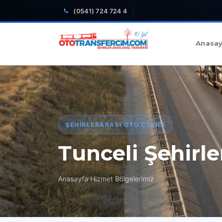
(0541) 724 724 4
Anasay
ŞEHIRLERARASI OTO ÇEKICI
Tunceli Şehirle
Anasayfa
Hizmet Bölgelerimiz