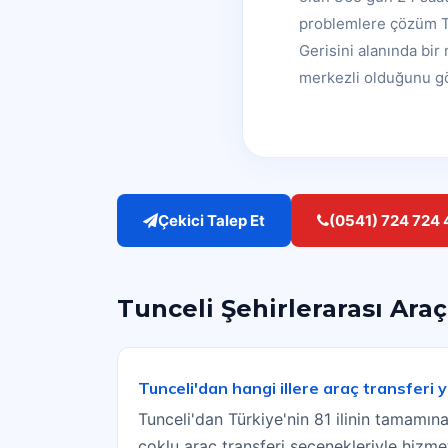
problemlere çözüm Tu
Gerisini alanında bi
merkezli olduğunu gön
Çekici Talep Et
(0541) 724 724 
Tunceli Şehirlerarası Araç
Tunceli'dan hangi illere araç transferi
Tunceli'dan Türkiye'nin 81 ilinin tamamına
çoklu araç transferi seçenekleriyle hizm