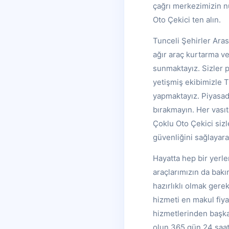
çağrı merkezimizin nu
Oto Çekici ten alın.
Tunceli Şehirler Aras
ağır araç kurtarma ve
sunmaktayız. Sizler p
yetişmiş ekibimizle T
yapmaktayız. Piyasada
bırakmayın. Her vasıt
Çoklu Oto Çekici sizle
güvenliğini sağlayara
Hayatta hep bir yerle
araçlarımızın da bakım
hazırlıklı olmak gerek
hizmeti en makul fiya
hizmetlerinden başka 
olun 365 gün 24 saat