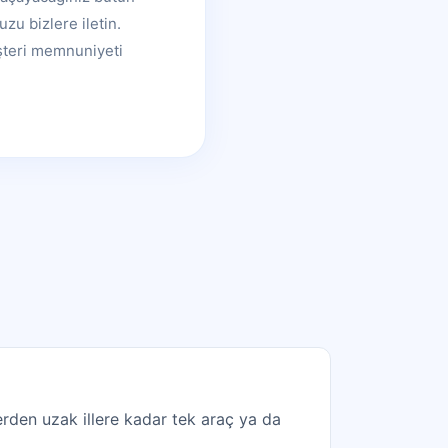
zu bizlere iletin.
şteri memnuniyeti
lerden uzak illere kadar tek araç ya da