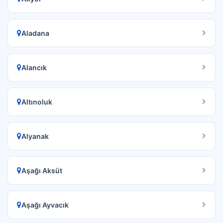
Aladana
Alancık
Altınoluk
Alyanak
Aşağı Aksüt
Aşağı Ayvacık