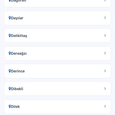
Dağören
Dayılar
Deliklitaş
Dereağzı
Derince
Dibekli
Dilek