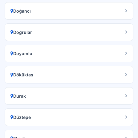
Doğancı
Doğrular
Doyumlu
Döküktaş
Durak
Düztepe