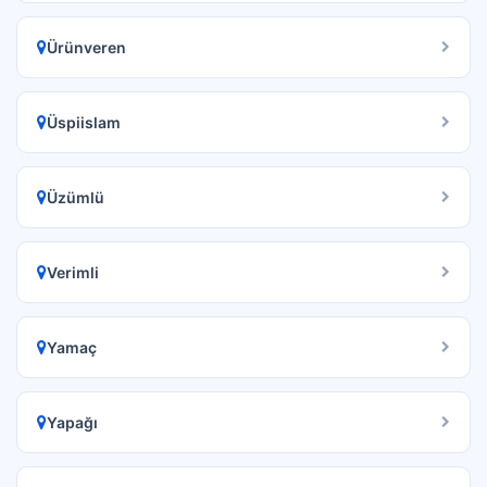
Ürünveren
Üspiislam
Üzümlü
Verimli
Yamaç
Yapağı