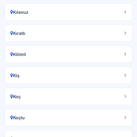
Kılavuz
Kıratlı
Kilimli
Kiş
Koç
Koçlu