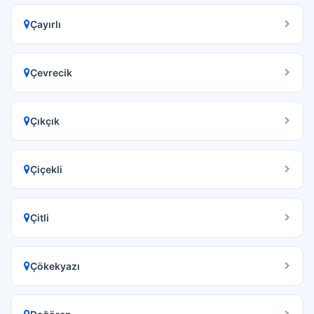
Çayırlı
Çevrecik
Çıkçık
Çiçekli
Çitli
Çökekyazı