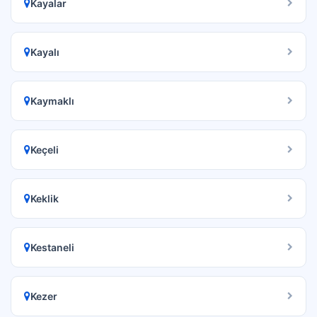
Kayalar
Kayalı
Kaymaklı
Keçeli
Keklik
Kestaneli
Kezer