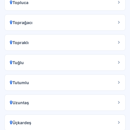
Topluca
Toprağacı
Topraklı
Tuğlu
Tutumlu
Uzuntaş
Üçkardeş