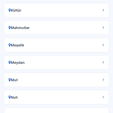
Kültür
Mahmutlar
Meşelik
Meydan
Mut
Nuh