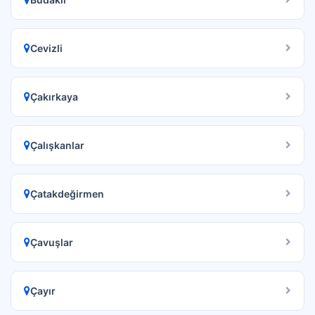
Cevizli
Çakırkaya
Çalışkanlar
Çatakdeğirmen
Çavuşlar
Çayır