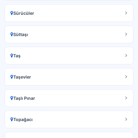
Sürücüler
Süttaşı
Taş
Taşevler
Taşlı Pınar
Topağacı