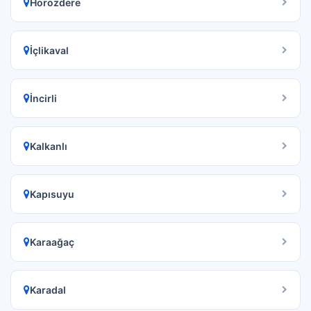
Horozdere
İçlikaval
İncirli
Kalkanlı
Kapısuyu
Karaağaç
Karadal