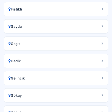
Fıstıklı
Gayda
Geçit
Gedik
Gelincik
Gökay