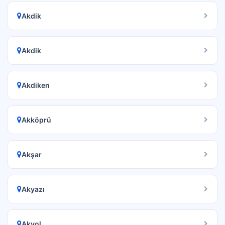
Akdik
Akdik
Akdiken
Akköprü
Akşar
Akyazı
Akyol