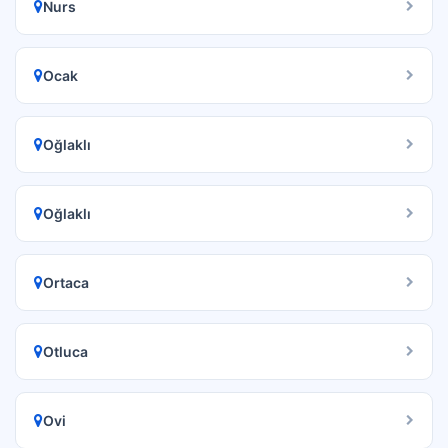
Nurs
Ocak
Oğlaklı
Oğlaklı
Ortaca
Otluca
Ovi