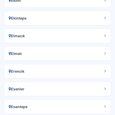
Ekinli
Ekintepe
Elmacık
Elmalı
Erencik
Esenler
Esentepe