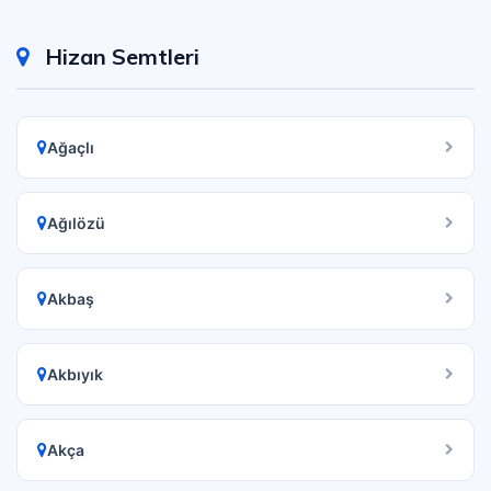
Hizan Semtleri
Ağaçlı
Ağılözü
Akbaş
Akbıyık
Akça