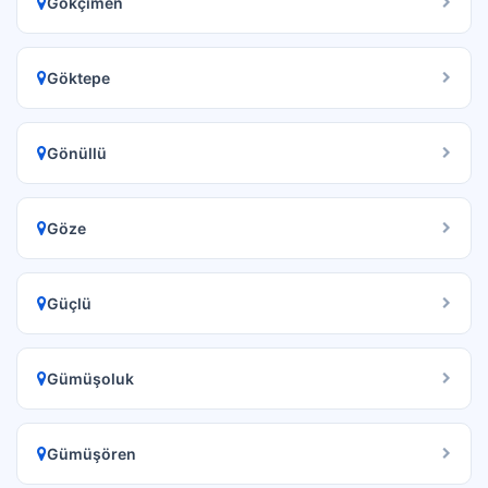
Gökçimen
Göktepe
Gönüllü
Göze
Güçlü
Gümüşoluk
Gümüşören