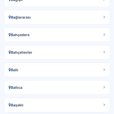
Bağlararası
Bahçedere
Bahçelievler
Ballı
Ballıca
Başaklı