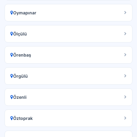
Oymapınar
Ölçülü
Örenbaş
Örgülü
Özenli
Öztoprak