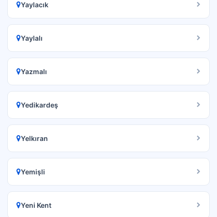
Yaylacık
Yaylalı
Yazmalı
Yedikardeş
Yelkıran
Yemişli
Yeni Kent