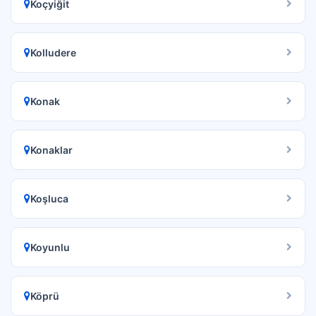
Koçyiğit
Kolludere
Konak
Konaklar
Koşluca
Koyunlu
Köprü