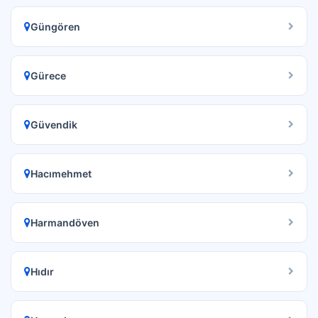
Güngören
Gürece
Güvendik
Hacımehmet
Harmandöven
Hıdır