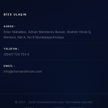
BIZE ULAŞIN
ADRES :
Etiler Mahallesi, Adnan Menderes Bulvarı, İbrahim Yörük İş
Merkezi, Kat:4, No:9 Muratpaşa/Antalya
TELEFON :
(0541) 724 724 4
EMAIL :
info
@ototransfercim.com
© 2017 - 2026 Ototransfercim.com Tüm Hakları Saklıdır.