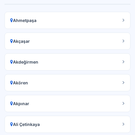
Ahmetpaşa
Akçaşar
Akdeğirmen
Akören
Akpınar
Ali Çetinkaya