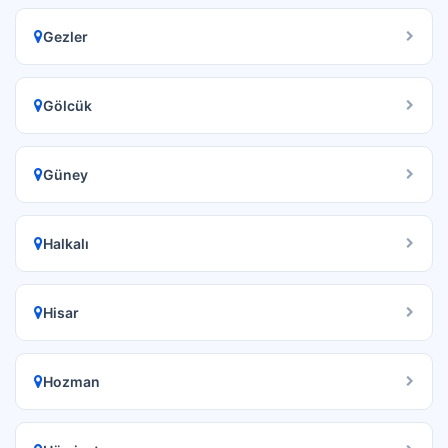
Gezler
Gölcük
Güney
Halkalı
Hisar
Hozman