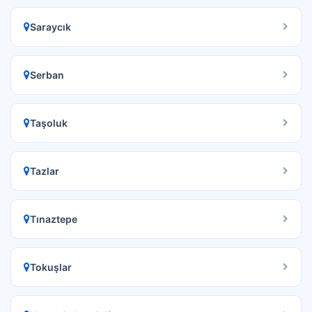
Saraycık
Serban
Taşoluk
Tazlar
Tınaztepe
Tokuşlar