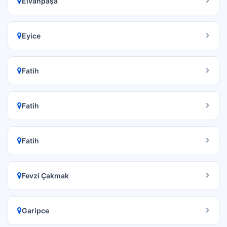
Elvanpaşa
Eyice
Fatih
Fatih
Fatih
Fevzi Çakmak
Garipce