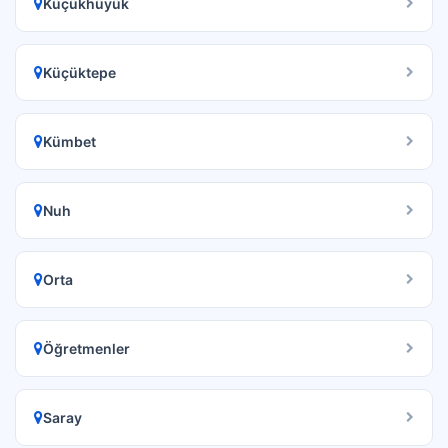
Küçükhüyük
Küçüktepe
Kümbet
Nuh
Orta
Öğretmenler
Saray