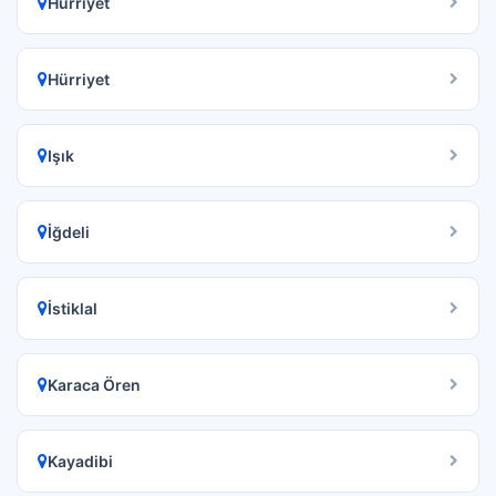
Hürriyet
Hürriyet
Işık
İğdeli
İstiklal
Karaca Ören
Kayadibi