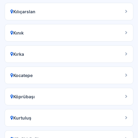
Kılıçarslan
Kınık
Kırka
Kocatepe
Köprübaşı
Kurtuluş