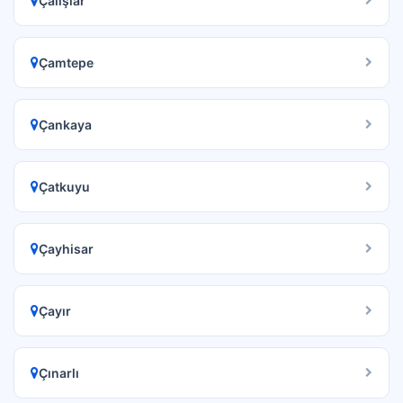
Çalışlar
Çamtepe
Çankaya
Çatkuyu
Çayhisar
Çayır
Çınarlı