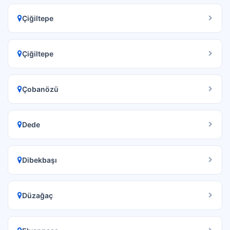
Çiğiltepe
Çiğiltepe
Çobanözü
Dede
Dibekbaşı
Düzağaç